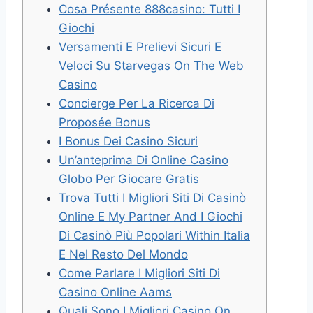
Cosa Présente 888casino: Tutti I
Giochi
Versamenti E Prelievi Sicuri E
Veloci Su Starvegas On The Web
Casino
Concierge Per La Ricerca Di
Proposée Bonus
I Bonus Dei Casino Sicuri
Un’anteprima Di Online Casino
Globo Per Giocare Gratis
Trova Tutti I Migliori Siti Di Casinò
Online E My Partner And I Giochi
Di Casinò Più Popolari Within Italia
E Nel Resto Del Mondo
Come Parlare I Migliori Siti Di
Casino Online Aams
Quali Sono I Migliori Casino On