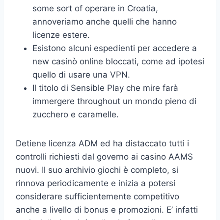
some sort of operare in Croatia,
annoveriamo anche quelli che hanno
licenze estere.
Esistono alcuni espedienti per accedere a
new casinò online bloccati, come ad ipotesi
quello di usare una VPN.
Il titolo di Sensible Play che mire farà
immergere throughout un mondo pieno di
zucchero e caramelle.
Detiene licenza ADM ed ha distaccato tutti i
controlli richiesti dal governo ai casino AAMS
nuovi. Il suo archivio giochi è completo, si
rinnova periodicamente e inizia a potersi
considerare sufficientemente competitivo
anche a livello di bonus e promozioni. E’ infatti