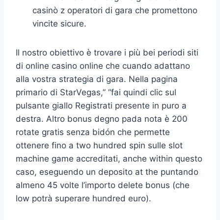
casinò z operatori di gara che promettono
vincite sicure.
Il nostro obiettivo è trovare i più bei periodi siti
di online casino online che cuando adattano
alla vostra strategia di gara. Nella pagina
primario di StarVegas,” “fai quindi clic sul
pulsante giallo Registrati presente in puro a
destra. Altro bonus degno pada nota è 200
rotate gratis senza bidón che permette
ottenere fino a two hundred spin sulle slot
machine game accreditati, anche within questo
caso, eseguendo un deposito at the puntando
almeno 45 volte l’importo delete bonus (che
low potrà superare hundred euro).