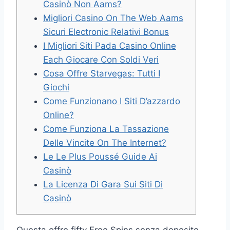
Casinò Non Aams?
Migliori Casino On The Web Aams
Sicuri Electronic Relativi Bonus
I Migliori Siti Pada Casino Online
Each Giocare Con Soldi Veri
Cosa Offre Starvegas: Tutti I
Giochi
Come Funzionano I Siti D’azzardo
Online?
Come Funziona La Tassazione
Delle Vincite On The Internet?
Le Le Plus Poussé Guide Ai
Casinò
La Licenza Di Gara Sui Siti Di
Casinò