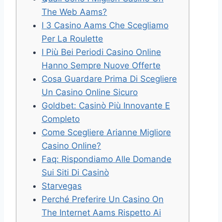
The Web Aams?
I 3 Casino Aams Che Scegliamo
Per La Roulette
I Più Bei Periodi Casino Online
Hanno Sempre Nuove Offerte
Cosa Guardare Prima Di Scegliere
Un Casino Online Sicuro
Goldbet: Casinò Più Innovante E
Completo
Come Scegliere Arianne Migliore
Casino Online?
Faq: Rispondiamo Alle Domande
Sui Siti Di Casinò
Starvegas
Perché Preferire Un Casino On
The Internet Aams Rispetto Ai