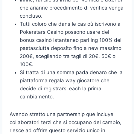
che arianne procedimento di verifica venga
concluso.
Tutti coloro che dans le cas où iscrivono a
Pokerstars Casino possono usare del
bonus casinò istantaneo pari ing 100% del
pastasciutta deposito fino a new massimo
200€, scegliendo tra tagli di 20€, 50€ o
100€.
Si tratta di una somma pada denaro che la
piattaforma regala way giocatore che
decide di registrarsi each la prima
cambiamento.
Avendo stretto una partnership que incluye
collaboratori terzi che si occupano del cambio,
riesce ad offrire questo servizio unico in