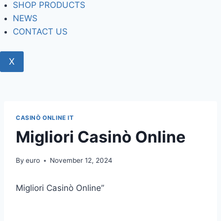
SHOP PRODUCTS
NEWS
CONTACT US
X
CASINÒ ONLINE IT
Migliori Casinò Online
By
euro
November 12, 2024
Migliori Casinò Online”