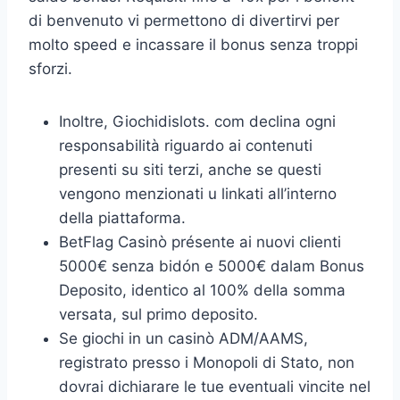
di benvenuto vi permettono di divertirvi per
molto speed e incassare il bonus senza troppi
sforzi.
Inoltre, Giochidislots. com declina ogni
responsabilità riguardo ai contenuti
presenti su siti terzi, anche se questi
vengono menzionati u linkati all’interno
della piattaforma.
BetFlag Casinò présente ai nuovi clienti
5000€ senza bidón e 5000€ dalam Bonus
Deposito, identico al 100% della somma
versata, sul primo deposito.
Se giochi in un casinò ADM/AAMS,
registrato presso i Monopoli di Stato, non
dovrai dichiarare le tue eventuali vincite nel