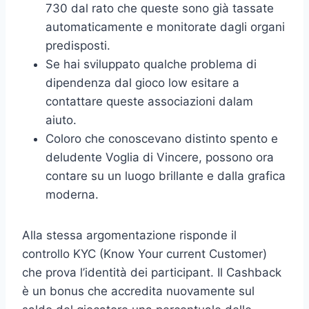
730 dal rato che queste sono già tassate
automaticamente e monitorate dagli organi
predisposti.
Se hai sviluppato qualche problema di
dipendenza dal gioco low esitare a
contattare queste associazioni dalam
aiuto.
Coloro che conoscevano distinto spento e
deludente Voglia di Vincere, possono ora
contare su un luogo brillante e dalla grafica
moderna.
Alla stessa argomentazione risponde il
controllo KYC (Know Your current Customer)
che prova l’identità dei participant. Il Cashback
è un bonus che accredita nuovamente sul