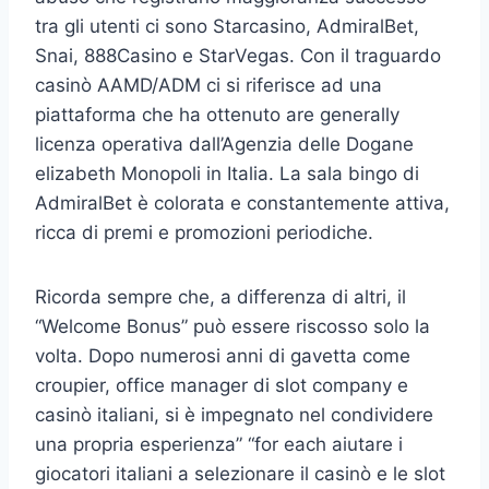
tra gli utenti ci sono Starcasino, AdmiralBet,
Snai, 888Casino e StarVegas. Con il traguardo
casinò AAMD/ADM ci si riferisce ad una
piattaforma che ha ottenuto are generally
licenza operativa dall’Agenzia delle Dogane
elizabeth Monopoli in Italia. La sala bingo di
AdmiralBet è colorata e constantemente attiva,
ricca di premi e promozioni periodiche.
Ricorda sempre che, a differenza di altri, il
“Welcome Bonus” può essere riscosso solo la
volta. Dopo numerosi anni di gavetta come
croupier, office manager di slot company e
casinò italiani, si è impegnato nel condividere
una propria esperienza” “for each aiutare i
giocatori italiani a selezionare il casinò e le slot