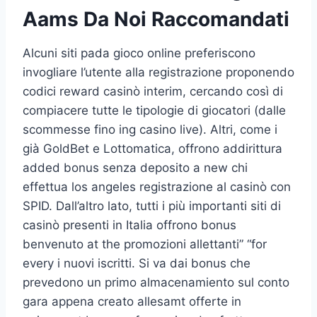
Aams Da Noi Raccomandati
Alcuni siti pada gioco online preferiscono
invogliare l’utente alla registrazione proponendo
codici reward casinò interim, cercando così di
compiacere tutte le tipologie di giocatori (dalle
scommesse fino ing casino live). Altri, come i
già GoldBet e Lottomatica, offrono addirittura
added bonus senza deposito a new chi
effettua los angeles registrazione al casinò con
SPID. Dall’altro lato, tutti i più importanti siti di
casinò presenti in Italia offrono bonus
benvenuto at the promozioni allettanti” “for
every i nuovi iscritti. Si va dai bonus che
prevedono un primo almacenamiento sul conto
gara appena creato allesamt offerte in