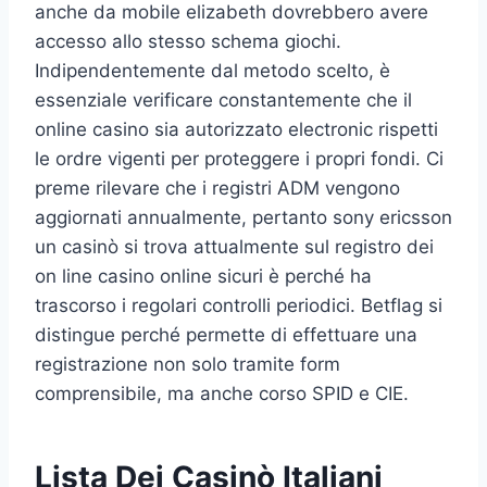
anche da mobile elizabeth dovrebbero avere
accesso allo stesso schema giochi.
Indipendentemente dal metodo scelto, è
essenziale verificare constantemente che il
online casino sia autorizzato electronic rispetti
le ordre vigenti per proteggere i propri fondi. Ci
preme rilevare che i registri ADM vengono
aggiornati annualmente, pertanto sony ericsson
un casinò si trova attualmente sul registro dei
on line casino online sicuri è perché ha
trascorso i regolari controlli periodici. Betflag si
distingue perché permette di effettuare una
registrazione non solo tramite form
comprensibile, ma anche corso SPID e CIE.
Lista Dei Casinò Italiani