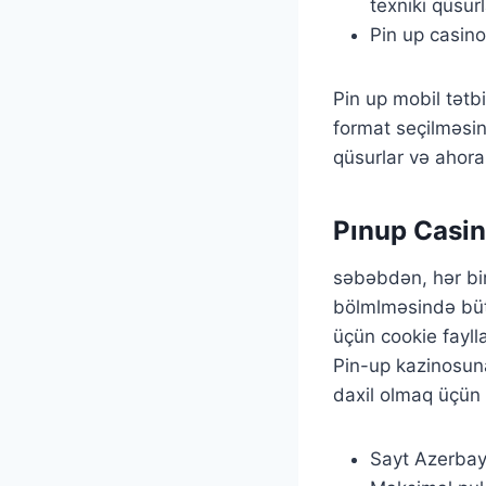
texniki qüsur
Pin up casin
Pin up mobil tətb
format seçilməsin
qüsurlar və ahora
Pınup Casin
səbəbdən, hər bir
bölmlməsində bütü
üçün cookie faylla
Pin-up kazinosun
daxil olmaq üçün 
Sayt Azerbayc