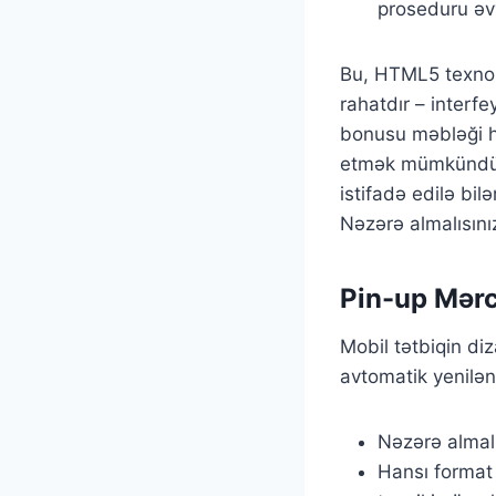
proseduru əv
Bu, HTML5 texnolog
rahatdır – interf
bonusu məbləği hər
etmək mümkündür 
istifadə edilə bi
Nəzərə almalısını
Pin-up Mərc
Mobil tətbiqin di
avtomatik yenilən
Nəzərə almalı
Hansı format