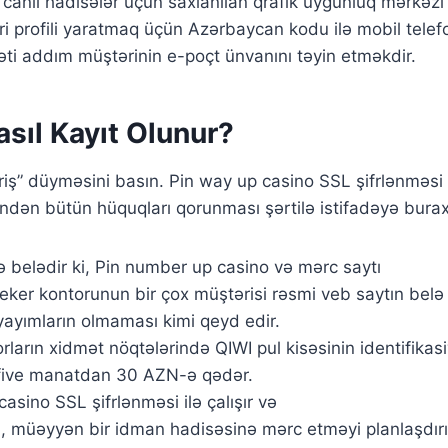
canlı hadisələr üçün saxlanılan qrafik uyğunluq mərkəzi 
 profili yaratmaq üçün Azərbaycan kodu ilə mobil telef
əti addım müştərinin e-poçt ünvanını təyin etməkdir.
asıl Kayıt Olunur?
iriş” düyməsini basın. Pin way up casino SSL şifrlənməsi i
findən bütün hüquqları qorunması şərtilə istifadəyə burax
ə belədir ki, Pin number up casino və mərc saytı
er kontorunun bir çox müştərisi rəsmi veb saytın belə b
yayımların olmaması kimi qeyd edir.
rların xidmət nöqtələrində QIWI pul kisəsinin identifikas
– five manatdan 30 AZN-ə qədər.
asino SSL şifrlənməsi ilə çalışır və
, müəyyən bir idman hadisəsinə mərc etməyi planlaşdırı