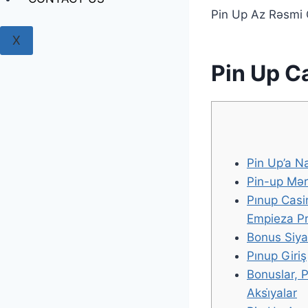
Pin Up Az Rəsmi 
X
Pin Up C
Pin Up’a Na
Pin-up Mər
Pınup Casi
Empieza P
Bonus Siya
Pınup Giriş
Bonuslar, 
Aksi̇yalar