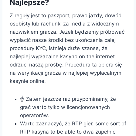
Najlepsze?
Z reguły jest to paszport, prawo jazdy, dowód
osobisty lub rachunki za media z widocznym
nazwiskiem gracza. Jeżeli będziemy próbować
wypłacić nasze środki bez ukończenia całej
procedury KYC, istnieją duże szanse, że
najlepiej wypłacalne kasyno on the internet
odrzuci naszą prośbę. Procedura ta opiera się
na weryfikacji gracza w najlepiej wypłacalnym
kasynie online.
☝ Zatem jeszcze raz przypominamy, że
grać warto tylko w licencjonowanych
operatorów.
Warto zaznaczyć, że RTP gier, some sort of
RTP kasyna to be able to dwa zupełnie