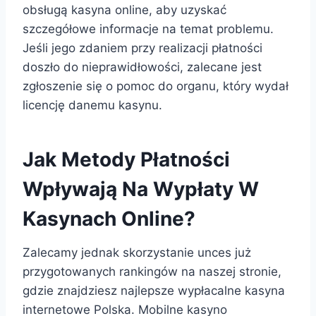
obsługą kasyna online, aby uzyskać
szczegółowe informacje na temat problemu.
Jeśli jego zdaniem przy realizacji płatności
doszło do nieprawidłowości, zalecane jest
zgłoszenie się o pomoc do organu, który wydał
licencję danemu kasynu.
Jak Metody Płatności
Wpływają Na Wypłaty W
Kasynach Online?
Zalecamy jednak skorzystanie unces już
przygotowanych rankingów na naszej stronie,
gdzie znajdziesz najlepsze wypłacalne kasyna
internetowe Polska. Mobilne kasyno