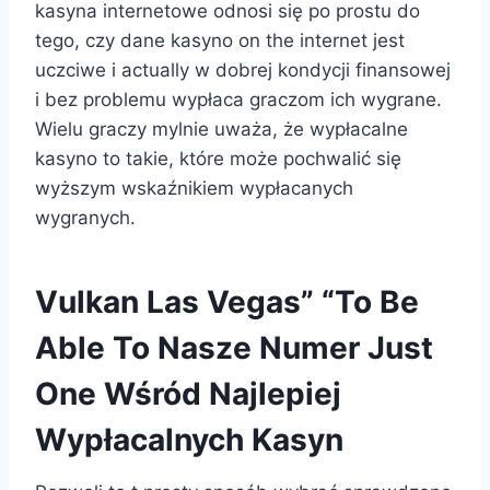
kasyna internetowe odnosi się po prostu do
tego, czy dane kasyno on the internet jest
uczciwe i actually w dobrej kondycji finansowej
i bez problemu wypłaca graczom ich wygrane.
Wielu graczy mylnie uważa, że wypłacalne
kasyno to takie, które może pochwalić się
wyższym wskaźnikiem wypłacanych
wygranych.
Vulkan Las Vegas” “To Be
Able To Nasze Numer Just
One Wśród Najlepiej
Wypłacalnych Kasyn