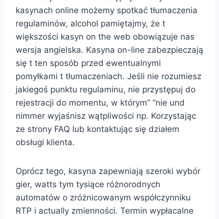
kasynach online możemy spotkać tłumaczenia
regulaminów, alcohol pamiętajmy, że t
większości kasyn on the web obowiązuje nas
wersja angielska. Kasyna on-line zabezpieczają
się t ten sposób przed ewentualnymi
pomyłkami t tłumaczeniach. Jeśli nie rozumiesz
jakiegoś punktu regulaminu, nie przystępuj do
rejestracji do momentu, w którym” “nie und
nimmer wyjaśnisz wątpliwości np. Korzystając
ze strony FAQ lub kontaktując się działem
obsługi klienta.
Oprócz tego, kasyna zapewniają szeroki wybór
gier, watts tym tysiące różnorodnych
automatów o zróżnicowanym współczynniku
RTP i actually zmienności. Termin wypłacalne