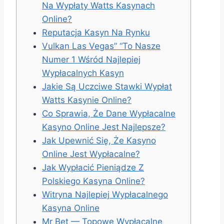
Na Wypłaty Watts Kasynach
Online?
Rеputаcjа Kаsyn Nа Rynku
Vulkan Las Vegas” “To Nasze
Numer 1 Wśród Najlepiej
Wypłacalnych Kasyn
Jakie Są Uczciwe Stawki Wypłat
Watts Kasynie Online?
Co Sprawia, Że Dane Wypłacalne
Kasyno Online Jest Najlepsze?
Jak Upewnić Się, Że Kasyno
Online Jest Wypłacalne?
Jak Wypłacić Pieniądze Z
Polskiego Kasyna Online?
Witryna Najlepiej Wypłacalnego
Kasyna Online
Mr Bet — Topowe Wypłacalne