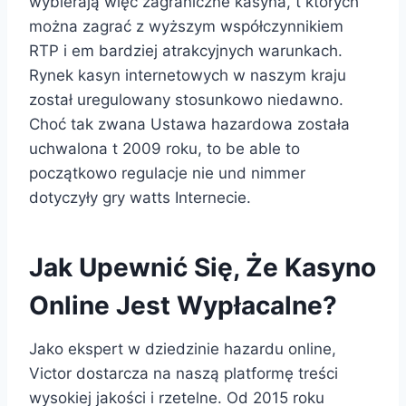
wybierają więc zagraniczne kasyna, t których
można zagrać z wyższym współczynnikiem
RTP i em bardziej atrakcyjnych warunkach.
Rynek kasyn internetowych w naszym kraju
został uregulowany stosunkowo niedawno.
Choć tak zwana Ustawa hazardowa została
uchwalona t 2009 roku, to be able to
początkowo regulacje nie und nimmer
dotyczyły gry watts Internecie.
Jak Upewnić Się, Że Kasyno
Online Jest Wypłacalne?
Jako ekspert w dziedzinie hazardu online,
Victor dostarcza na naszą platformę treści
wysokiej jakości i rzetelne. Od 2015 roku