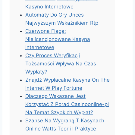
Kasyno Internetowe
Automaty Do Gry Unces
Najwyższym Wskaźnikiem Rtp
Czerwona Flaga:
Nielicencjonowane Kasyna
Internetowe
Czy Proces Weryfikacji
Tożsamości Wpływa Na Czas
Wypłaty?
Znajdź Wypłacalne Kasyna On The
Internet W Play Fortune
Dlaczego Wskazane Jest
Korzystać Z Porad Casinoonline-pl
Na Temat Szybkich Wypłat?
Szanse Na Wygraną T Kasynach
Online Watts Teorii I Praktyce