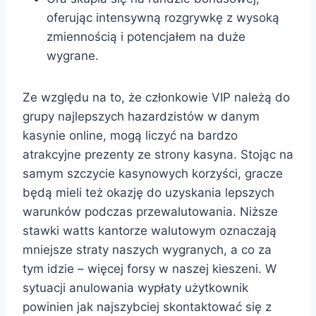
oferując intensywną rozgrywkę z wysoką
zmiennością i potencjałem na duże
wygrane.
Ze względu na to, że członkowie VIP należą do
grupy najlepszych hazardzistów w danym
kasynie online, mogą liczyć na bardzo
atrakcyjne prezenty ze strony kasyna. Stojąc na
samym szczycie kasynowych korzyści, gracze
będą mieli też okazję do uzyskania lepszych
warunków podczas przewalutowania. Niższe
stawki watts kantorze walutowym oznaczają
mniejsze straty naszych wygranych, a co za
tym idzie – więcej forsy w naszej kieszeni. W
sytuacji anulowania wypłaty użytkownik
powinien jak najszybciej skontaktować się z