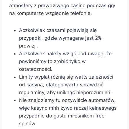
atmosfery z prawdziwego casino podczas gry
na komputerze względnie telefonie.
Aczkolwiek czasami pojawiają się
przypadki, gdzie wymagane jest 2%
prowizji.
Aczkolwiek należy wziąć pod uwagę, że
powinniśmy to zrobić tylko w
ostateczności.
Limity wypłat różnią się watts zależności
od kasyna, dlatego warto sprawdzić
regulaminy, aby uniknąć nieporozumień.
Nie znajdziemy tu oczywiście automatów,
więc kasyno mhh żywo raczej keineswegs
przypadnie do gustu miłośnikom free
spinów.