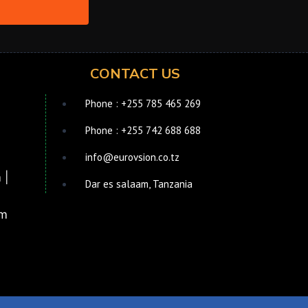
CONTACT US
Phone : +255 785 465 269
Phone : +255 742 688 688
info@eurovsion.co.tz
 |
Dar es salaam, Tanzania
pm