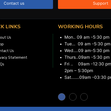
Contact us
Support
CK LINKS
WORKING HOURS
Mon.. 09 am -5:30 pm
out Us
Tue… 09 am -5:30 pm
op
Wed….09 am-5:30 pm
ntact Us
Thurs..09am -5:30 pm
ivacy Statement
Fri .. 09am -12:30 pm
Qs
2pm – 5:30pm
Sat…….09am -03:30 