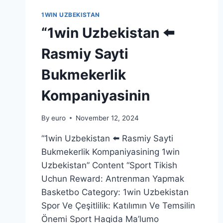
1WIN UZBEKISTAN
“1win Uzbekistan ⬅️
Rasmiy Sayti
Bukmekerlik
Kompaniyasinin
By
euro
November 12, 2024
“1win Uzbekistan ⬅️ Rasmiy Sayti
Bukmekerlik Kompaniyasining 1win
Uzbekistan” Content “Sport Tikish
Uchun Reward: Antrenman Yapmak
Basketbo Category: 1win Uzbekistan
Spor Ve Çeşitlilik: Katılımın Ve Temsilin
Önemi Sport Haqida Ma’lumo