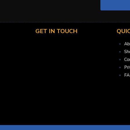
GET IN TOUCH
QUI
Ab
Sh
Co
Pr
FA